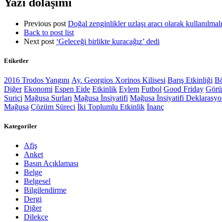
Yazı dolaşımı
Previous post
Doğal zenginlikler uzlaşı aracı olarak kullanılmal
Back to post list
Next post
‘Geleceği birlikte kuracağız’ dedi
Etiketler
2016 Trodos Yangını
Ay. Georgios Xorinos Kilisesi
Barış Etkinliği
Bö
Diğer
Ekonomi
Espen Eide
Etkinlik
Eylem
Futbol
Good Friday
Gör
Suriçi
Mağusa Surları
Mağusa İnsiyatifi
Mağusa İnsiyatifi Deklarasy
Mağusa
Çözüm Süreci
İki Toplumlu Etkinlik
İnanç
Kategoriler
Afiş
Anket
Basın Açıklaması
Belge
Belgesel
Bilgilendirme
Dergi
Diğer
Dilekçe