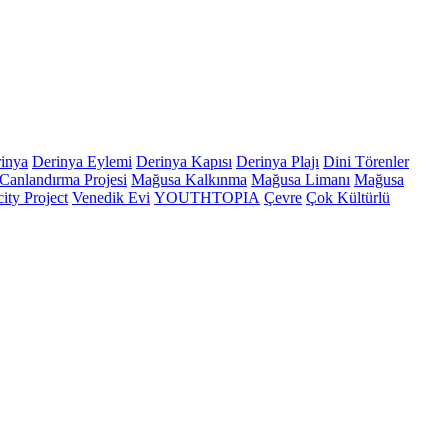
inya
Derinya Eylemi
Derinya Kapısı
Derinya Plajı
Dini Törenler
Canlandırma Projesi
Mağusa Kalkınma
Mağusa Limanı
Mağusa
ity Project
Venedik Evi
YOUTHTOPIA
Çevre
Çok Kültürlü