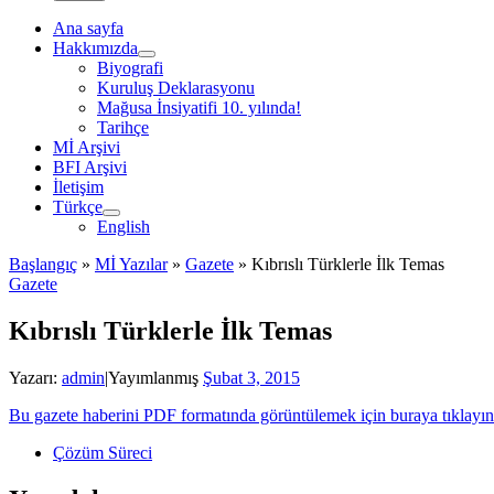
Ana sayfa
Hakkımızda
Biyografi
Kuruluş Deklarasyonu
Mağusa İnsiyatifi 10. yılında!
Tarihçe
Mİ Arşivi
BFI Arşivi
İletişim
Türkçe
English
Başlangıç
»
Mİ Yazılar
»
Gazete
»
Kıbrıslı Türklerle İlk Temas
Gazete
Kıbrıslı Türklerle İlk Temas
Yazarı:
admin
|
Yayımlanmış
Şubat 3, 2015
Bu gazete haberini PDF formatında görüntülemek için buraya tıklayın
Çözüm Süreci