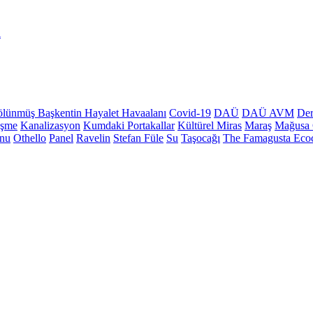
ı
lünmüş Başkentin Hayalet Havaalanı
Covid-19
DAÜ
DAÜ AVM
Der
üşme
Kanalizasyon
Kumdaki Portakallar
Kültürel Miras
Maraş
Mağusa 
onu
Othello
Panel
Ravelin
Stefan Füle
Su
Taşocağı
The Famagusta Ecoc