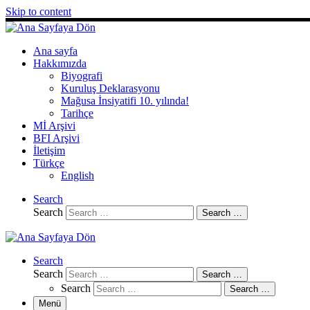
Skip to content
Ana sayfa
Hakkımızda
Biyografi
Kuruluş Deklarasyonu
Mağusa İnsiyatifi 10. yılında!
Tarihçe
Mİ Arşivi
BFI Arşivi
İletişim
Türkçe
English
Search
Search
Search …
Search
Search
Search …
Search
Search …
Menü