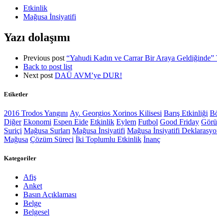
Etkinlik
Mağusa İnsiyatifi
Yazı dolaşımı
Previous post
“Yahudi Kadın ve Carrar Bir Araya Geldiğinde” 
Back to post list
Next post
DAÜ AVM’ye DUR!
Etiketler
2016 Trodos Yangını
Ay. Georgios Xorinos Kilisesi
Barış Etkinliği
Bö
Diğer
Ekonomi
Espen Eide
Etkinlik
Eylem
Futbol
Good Friday
Gör
Suriçi
Mağusa Surları
Mağusa İnsiyatifi
Mağusa İnsiyatifi Deklarasy
Mağusa
Çözüm Süreci
İki Toplumlu Etkinlik
İnanç
Kategoriler
Afiş
Anket
Basın Açıklaması
Belge
Belgesel