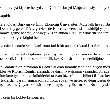
kurum veya kişilere her yıl verdiği ödüle bu yıl Mağusa İnisiyatifi layık
apıldı.
Ticaret Odası Başkanı ve İzmir Ekonomi Üniversitesi Mütevelli heyeti B
mirtaş, gerek DAÜ gerekse de Kıbrıs Üniversitesi ile işbirliği yaptıkla
iraraya gelme hedefiyle sözleştik. Toplantıda DAÜ İç Mimarlık Bölüm 
m etmesi gerektiğini belirtti.
ersitesi senatör ve dekanlarının farklı bir atmosfer kattıkları törende sa
tığı konuşmada iki toplumun yakınlaşmasını büyük önem verdiklerini ve 
ne ekledi. Christofides bu ödüle ilk kez Kıbrıslı Türklere verildiğine de
damızın on binyıldan fazladır var olan insanlık tarihinde birçok medeni
ürkler ve Kıbrıslı Rumlar arasında paylaşım kavgasının yaşandığı bir ad
umların genlerini ve kültürlerini taşıyan bizler bunun bilinci ile hare
ekrardan yaşanmaması için ayrılıkçı, şöven ve nefret söylemi içeren dü
e yaşamasını sağlayacak düşünce ve anlayışları geliştirmektir. Bu anlayı
 Tören bir kokteylle sona erdi.