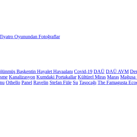
Tiyatro Oyunundan Fotoğraflar
lünmüş Başkentin Hayalet Havaalanı
Covid-19
DAÜ
DAÜ AVM
Der
üşme
Kanalizasyon
Kumdaki Portakallar
Kültürel Miras
Maraş
Mağusa 
onu
Othello
Panel
Ravelin
Stefan Füle
Su
Taşocağı
The Famagusta Ecoc