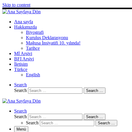
Skip to content
Ana sayfa
Hakkımızda
Biyografi
Kuruluş Deklarasyonu
Mağusa İnsiyatifi 10. yılında!
Tarihçe
Mİ Arşivi
BFI Arşivi
İletişim
Türkçe
English
Search
Search
Search …
Search
Search
Search …
Search
Search …
Menü