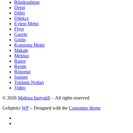
Bilgilendirme
Dergi
Diğer
Dilekçe
Eylem Metni
Flyer
Gazete
Görüş
Konuşma Metni
Makale
Mektup
Rapor
Resim
Röportaj
Sunum
Toplantı Notları
Video
© 2026
Mağusa İnsiyatifi
– All rights reserved
Geliştirici
WP
– Designed with the
Customizr theme