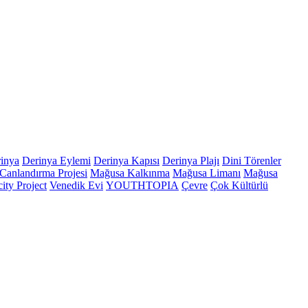
inya
Derinya Eylemi
Derinya Kapısı
Derinya Plajı
Dini Törenler
Canlandırma Projesi
Mağusa Kalkınma
Mağusa Limanı
Mağusa
ity Project
Venedik Evi
YOUTHTOPIA
Çevre
Çok Kültürlü