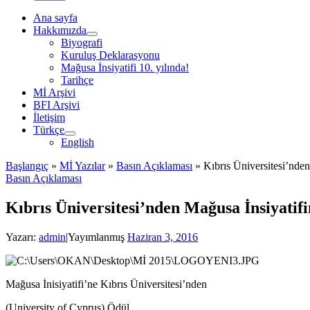
Ana sayfa
Hakkımızda
Biyografi
Kuruluş Deklarasyonu
Mağusa İnsiyatifi 10. yılında!
Tarihçe
Mİ Arşivi
BFI Arşivi
İletişim
Türkçe
English
Başlangıç
»
Mİ Yazılar
»
Basın Açıklaması
»
Kıbrıs Üniversitesi’nde
Basın Açıklaması
Kıbrıs Üniversitesi’nden Mağusa İnsiyatif
Yazarı:
admin
|
Yayımlanmış
Haziran 3, 2016
Mağusa İnisiyatifi’ne Kıbrıs Üniversitesi’nden
(University of Cyprus) Ödül