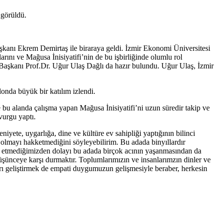
 görüldü.
aşkanı Ekrem Demirtaş ile biraraya geldi. İzmir Ekonomi Üniversitesi
rını ve Mağusa İnisiyatifi’nin de bu işbirliğinde olumlu rol
Başkanı Prof.Dr. Uğur Ulaş Dağlı da hazır bulundu. Uğur Ulaş, İzmir
londa büyük bir katılım izlendi.
bu alanda çalışma yapan Mağusa İnisiyatifi’ni uzun süredir takip ve
 vurgu yaptı.
yete, uygarlığa, dine ve kültüre ev sahipliği yaptığının bilinci
a olmayı hakketmediğini söyleyebilirim. Bu adada binyıllardır
ket etmediğimizden dolayı bu adada birçok acının yaşanmasından da
şünceye karşı durmaktır. Toplumlarımızın ve insanlarımzın dinler ve
şları geliştirmek de empati duygumuzun gelişmesiyle beraber, herkesin