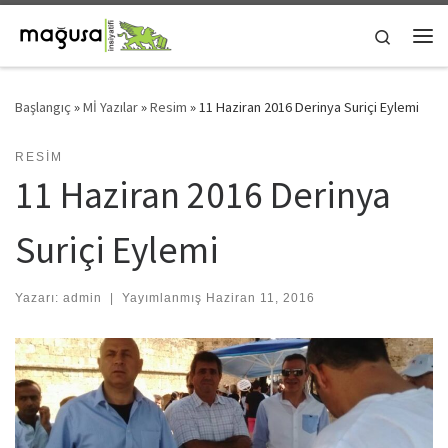
Skip to content
Search
Me
Başlangıç
»
Mİ Yazılar
»
Resim
»
11 Haziran 2016 Derinya Suriçi Eylemi
RESIM
11 Haziran 2016 Derinya
Suriçi Eylemi
Yazarı:
admin
|
Yayımlanmış
Haziran 11, 2016