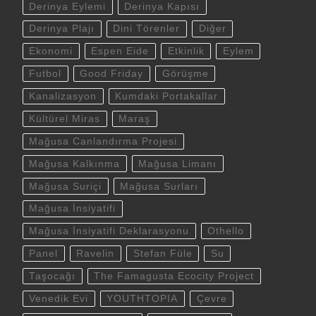
Derinya Eylemi
Derinya Kapısı
Derinya Plajı
Dini Törenler
Diğer
Ekonomi
Espen Eide
Etkinlik
Eylem
Futbol
Good Friday
Görüşme
Kanalizasyon
Kumdaki Portakallar
Kültürel Miras
Maraş
Mağusa Canlandırma Projesi
Mağusa Kalkınma
Mağusa Limanı
Mağusa Suriçi
Mağusa Surları
Mağusa İnsiyatifi
Mağusa İnsiyatifi Deklarasyonu
Othello
Panel
Ravelin
Stefan Füle
Su
Taşocağı
The Famagusta Ecocity Project
Venedik Evi
YOUTHTOPIA
Çevre