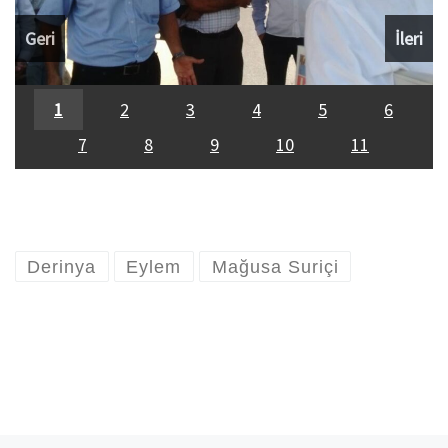
Geri
İleri
1
2
3
4
5
6
7
8
9
10
11
Derinya
Eylem
Mağusa Suriçi