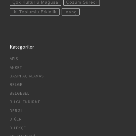
Çok Kültürlü Mağusa
Çözüm Süreci
İki Toplumlu Etkinlik
İnanç
Kategoriler
AFIŞ
ANKET
BASIN AÇIKLAMASI
BELGE
BELGESEL
BILGILENDIRME
DERGI
DIĞER
DILEKÇE