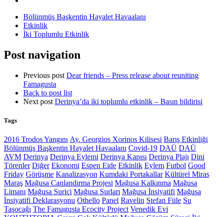
Bölünmüş Başkentin Hayalet Havaalanı
Etkinlik
İki Toplumlu Etkinlik
Post navigation
Previous post
Dear friends – Press release about reuniting
Famagusta
Back to post list
Next post
Derinya’da iki toplumlu etkinlik – Basın bildirisi
Tags
2016 Trodos Yangını
Ay. Georgios Xorinos Kilisesi
Barış Etkinliği
Bölünmüş Başkentin Hayalet Havaalanı
Covid-19
DAÜ
DAÜ
AVM
Derinya
Derinya Eylemi
Derinya Kapısı
Derinya Plajı
Dini
Törenler
Diğer
Ekonomi
Espen Eide
Etkinlik
Eylem
Futbol
Good
Friday
Görüşme
Kanalizasyon
Kumdaki Portakallar
Kültürel Miras
Maraş
Mağusa Canlandırma Projesi
Mağusa Kalkınma
Mağusa
Limanı
Mağusa Suriçi
Mağusa Surları
Mağusa İnsiyatifi
Mağusa
İnsiyatifi Deklarasyonu
Othello
Panel
Ravelin
Stefan Füle
Su
Taşocağı
The Famagusta Ecocity Project
Venedik Evi