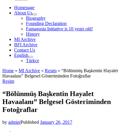
Homepage
About Us
Biography
Founding Declaration
Famagusta Initiative is 10 years old!
History
MI Archive
BFI Archive
Contact Us
English
Türkçe
Home
»
MI Archive
»
Resim
»
“Bölünmüş Başkentin Hayalet
Havaalanı” Belgesel Gösteriminden Fotoğraflar
Resim
“Bölünmüş Başkentin Hayalet
Havaalanı” Belgesel Gösteriminden
Fotoğraflar
by
admin
|
Published
January 26, 2017