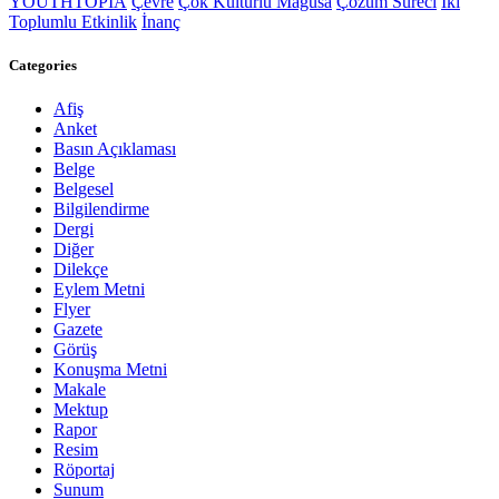
YOUTHTOPIA
Çevre
Çok Kültürlü Mağusa
Çözüm Süreci
İki
Toplumlu Etkinlik
İnanç
Categories
Afiş
Anket
Basın Açıklaması
Belge
Belgesel
Bilgilendirme
Dergi
Diğer
Dilekçe
Eylem Metni
Flyer
Gazete
Görüş
Konuşma Metni
Makale
Mektup
Rapor
Resim
Röportaj
Sunum