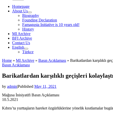
Homepage
About Us
Biography
Founding Declaration
Famagusta Initiative is 10 years old!
History
MI Archive
BFI Archive
Contact Us
English
Türkçe
Home
»
MI Archive
»
Basın Açıklaması
»
Barikatlardan karşılıklı geçi
Basın Açıklaması
Barikatlardan karşılıklı geçişleri kolaylaşt
by
admin
|
Published
May 11, 2021
Mağusa İnisiyatifi Basın Açıklaması
10.5.2021
Kıbrıs’ta yurttaşların hareket özgürlüklerine yönelik kısıtlamalar bugün