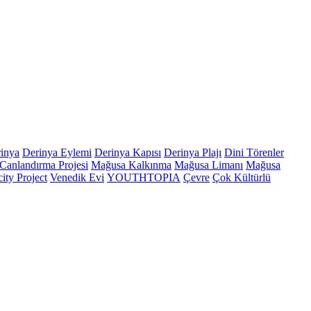
inya
Derinya Eylemi
Derinya Kapısı
Derinya Plajı
Dini Törenler
Canlandırma Projesi
Mağusa Kalkınma
Mağusa Limanı
Mağusa
ity Project
Venedik Evi
YOUTHTOPIA
Çevre
Çok Kültürlü