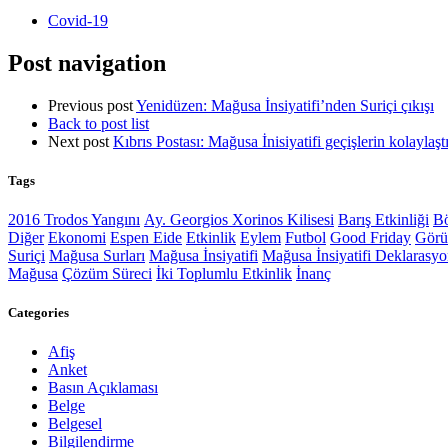
Covid-19
Post navigation
Previous post
Yenidüzen: Mağusa İnsiyatifi’nden Suriçi çıkışı
Back to post list
Next post
Kıbrıs Postası: Mağusa İnisiyatifi geçişlerin kolaylaşt
Tags
2016 Trodos Yangını
Ay. Georgios Xorinos Kilisesi
Barış Etkinliği
Bö
Diğer
Ekonomi
Espen Eide
Etkinlik
Eylem
Futbol
Good Friday
Gör
Suriçi
Mağusa Surları
Mağusa İnsiyatifi
Mağusa İnsiyatifi Deklarasy
Mağusa
Çözüm Süreci
İki Toplumlu Etkinlik
İnanç
Categories
Afiş
Anket
Basın Açıklaması
Belge
Belgesel
Bilgilendirme