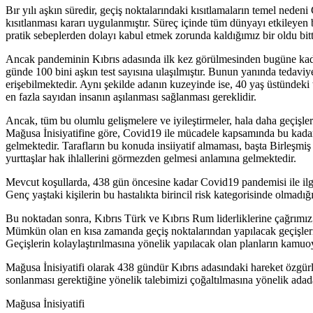
Bır yılı aşkın süredir, geçiş noktalarındaki kısıtlamaların temel ned
kısıtlanması kararı uygulanmıştır. Süreç içinde tüm dünyayı etkileyen 
pratik sebeplerden dolayı kabul etmek zorunda kaldığımız bir oldu bitti
Ancak pandeminin Kıbrıs adasında ilk kez görülmesinden bugüne kadar ge
günde 100 bini aşkın test sayısına ulaşılmıştır. Bunun yanında tedaviy
erişebilmektedir. Aynı şekilde adanın kuzeyinde ise, 40 yaş üstündeki 
en fazla sayıdan insanın aşılanması sağlanması gereklidir.
Ancak, tüm bu olumlu gelişmelere ve iyileştirmeler, hala daha geçişler
Mağusa İnisiyatifine göre, Covid19 ile mücadele kapsamında bu kadar
gelmektedir. Tarafların bu konuda insiiyatif almaması, başta Birleşmiş
yurttaşlar hak ihlallerini görmezden gelmesi anlamına gelmektedir.
Mevcut koşullarda, 438 gün öncesine kadar Covid19 pandemisi ile ilgil
Genç yaştaki kişilerin bu hastalıkta birincil risk kategorisinde olmadı
Bu noktadan sonra, Kıbrıs Türk ve Kıbrıs Rum liderliklerine çağrımız;
Mümkün olan en kısa zamanda geçiş noktalarından yapılacak geçişlerin 
Geçişlerin kolaylaştırılmasına yönelik yapılacak olan planların kamuo
Mağusa İnisiyatifi olarak 438 gündür Kıbrıs adasındaki hareket özgürlü
sonlanması gerektiğine yönelik talebimizi çoğaltılmasına yönelik adadaki
Mağusa İnisiyatifi