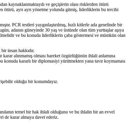
ndan kaynaklanmaktaydı ve geçişlerin olası risklerden ötürü
ötürü, ayrı ayrı yönetme yolunda gitmiş, liderliklerin bu tercihi
r. PCR testleri yaygınlaştırılmış, hızlı kitlerle ada genelinde bir
 Bugün, adanın güneyinde 30 yaş ve üstünde olan tüm yurttaşlar aşıya
irilmelidir ve bu konuda liderliklerin çaba göstermesi ve mümkün olan
bir insan hakkıdır.
r karar alınmamış olması hareket özgürlüğünün ihlali anlamına
ın bu konuda kararlı bir diplomasiyi yürütmekten yana tavır koymaması
erişebilir olduğu bir konumdayız.
ılanın temel bir hak ihlali olduğunu ve bu ihlalin bir an evvel
leri de karar almaya davet ederiz.