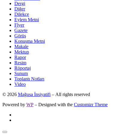
Dergi
Diğer
Dilekçe
Eylem Metni
Flyer
Gazete
Görüş
Konuşma Metni
Makale
Mektup
Rapor
Resim
Röportaj
Sunum
Toplantı Notları
Video
© 2026
Mağusa İnsiyatifi
– All rights reserved
Powered by
WP
– Designed with the
Customizr Theme