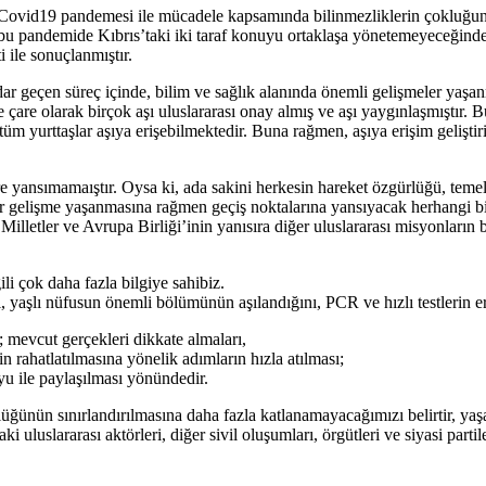
eni Covid19 pandemesi ile mücadele kapsamında bilinmezliklerin çokluğu
bu pandemide Kıbrıs’taki iki taraf konuyu ortaklaşa yönetemeyeceğinden 
 ile sonuçlanmıştır.
çen süreç içinde, bilim ve sağlık alanında önemli gelişmeler yaşanmıştı
e çare olarak birçok aşı uluslararası onay almış ve aşı yaygınlaşmıştır.
tüm yurttaşlar aşıya erişebilmektedir. Buna rağmen, aşıya erişim gelişt
e yansımamaıştır. Oysa ki, ada sakini herkesin hareket özgürlüğü, temel 
 gelişme yaşanmasına rağmen geçiş noktalarına yansıyacak herhangi bi
 Milletler ve Avrupa Birliği’inin yanısıra diğer uluslararası misyonlar
i çok daha fazla bilgiye sahibiz.
ğı, yaşlı nüfusun önemli bölümünün aşılandığını, PCR ve hızlı testlerin 
 mevcut gerçekleri dikkate almaları,
rahatlatılmasına yönelik adımların hızla atılması;
yu ile paylaşılması yönündedir.
ğünün sınırlandırılmasına daha fazla katlanamayacağımızı belirtir, yaşan
 uluslararası aktörleri, diğer sivil oluşumları, örgütleri ve siyasi parti