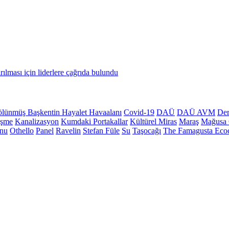
ırılması için liderlere çağrıda bulundu
lünmüş Başkentin Hayalet Havaalanı
Covid-19
DAÜ
DAÜ AVM
Der
üşme
Kanalizasyon
Kumdaki Portakallar
Kültürel Miras
Maraş
Mağusa 
onu
Othello
Panel
Ravelin
Stefan Füle
Su
Taşocağı
The Famagusta Ecoc