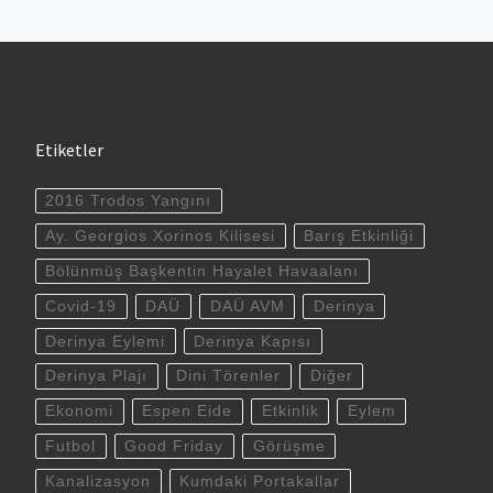
Etiketler
2016 Trodos Yangını
Ay. Georgios Xorinos Kilisesi
Barış Etkinliği
Bölünmüş Başkentin Hayalet Havaalanı
Covid-19
DAÜ
DAÜ AVM
Derinya
Derinya Eylemi
Derinya Kapısı
Derinya Plajı
Dini Törenler
Diğer
Ekonomi
Espen Eide
Etkinlik
Eylem
Futbol
Good Friday
Görüşme
Kanalizasyon
Kumdaki Portakallar