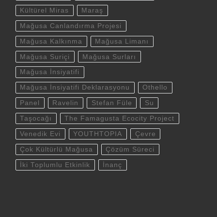
Kültürel Miras
Maraş
Mağusa Canlandırma Projesi
Mağusa Kalkınma
Mağusa Limanı
Mağusa Suriçi
Mağusa Surları
Mağusa İnsiyatifi
Mağusa İnsiyatifi Deklarasyonu
Othello
Panel
Ravelin
Stefan Füle
Su
Taşocağı
The Famagusta Ecocity Project
Venedik Evi
YOUTHTOPIA
Çevre
Çok Kültürlü Mağusa
Çözüm Süreci
İki Toplumlu Etkinlik
İnanç