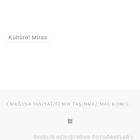
Kültürel Miras
Yazı dolaşımı
Previous post
MAĞUSA İNSIYATIFI’NIN TAŞINMAZ MAL KOMISYONU HAKKINDA GÖRÜŞLERI
BACK TO POST LIST
Ne
RAVELIN AÇILIŞI’NDAN FOTOĞRAFLAR