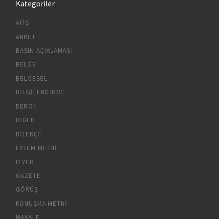
Kategoriler
AFIŞ
ANKET
BASIN AÇIKLAMASI
BELGE
BELGESEL
BILGILENDIRME
DERGI
DIĞER
DILEKÇE
EYLEM METNI
FLYER
GAZETE
GÖRÜŞ
KONUŞMA METNI
MAKALE