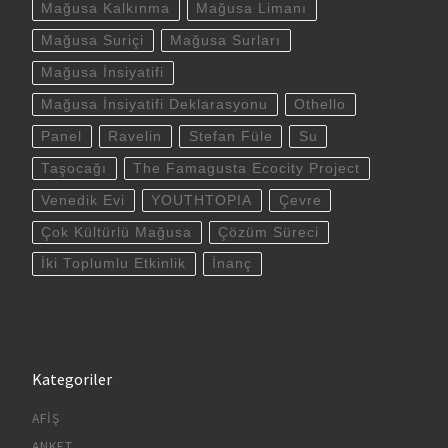
Mağusa Kalkınma
Mağusa Limanı
Mağusa Suriçi
Mağusa Surları
Mağusa İnsiyatifi
Mağusa İnsiyatifi Deklarasyonu
Othello
Panel
Ravelin
Stefan Füle
Su
Taşocağı
The Famagusta Ecocity Project
Venedik Evi
YOUTHTOPIA
Çevre
Çok Kültürlü Mağusa
Çözüm Süreci
İki Toplumlu Etkinlik
İnanç
Kategoriler
AFIŞ
ANKET