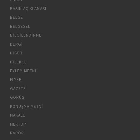
BASIN AÇIKLAMASI
BELGE
BELGESEL
BILGILENDIRME
DERGI
DIĞER
DILEKÇE
EYLEM METNI
FLYER
GAZETE
GÖRÜŞ
KONUŞMA METNI
MAKALE
MEKTUP
RAPOR