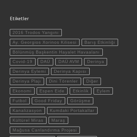
Etiketler
2016 Trodos Yangını
Ay. Georgios Xorinos Kilisesi
Barış Etkinliği
Bölünmüş Başkentin Hayalet Havaalanı
Covid-19
DAÜ
DAÜ AVM
Derinya
Derinya Eylemi
Derinya Kapısı
Derinya Plajı
Dini Törenler
Diğer
Ekonomi
Espen Eide
Etkinlik
Eylem
Futbol
Good Friday
Görüşme
Kanalizasyon
Kumdaki Portakallar
Kültürel Miras
Maraş
Mağusa Canlandırma Projesi